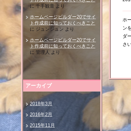
に
千手観音
より
ホームページビルダー20でサイ
ホ
ト作成前に知っておくべきこと
ン
に
ジュンジュン
より
ダ
ホームページビルダー20でサイ
さ
ト作成前に知っておくべきこと
に
管理人
より
アーカイブ
2018年3月
2016年2月
2015年11月